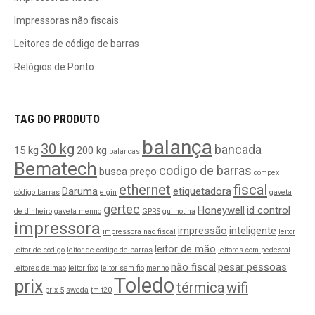
Impressoras não fiscais
Leitores de código de barras
Relógios de Ponto
TAG DO PRODUTO
balança
30 kg
bancada
15 kg
200 kg
balancas
Bematech
codigo de barras
busca preço
compex
ethernet
fiscal
Daruma
etiquetadora
código barras
elgin
gaveta
gertec
Honeywell
id control
de dinheiro
gaveta menno
GPRS
guilhotina
impressora
impressão
inteligente
impressora nao fiscal
leitor
leitor de mão
leitor de codigo
leitor de codigo de barras
leitores com pedestal
não fiscal
pesar pessoas
leitores de mao
leitor fixo
leitor sem fio
menno
Toledo
prix
térmica
wifi
prix 5
sweda
tm-t20