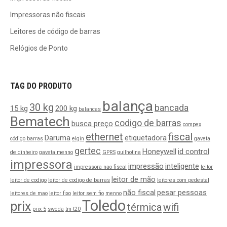
Impressoras não fiscais
Leitores de código de barras
Relógios de Ponto
TAG DO PRODUTO
balança
30 kg
bancada
15 kg
200 kg
balancas
Bematech
codigo de barras
busca preço
compex
ethernet
fiscal
Daruma
etiquetadora
código barras
elgin
gaveta
gertec
Honeywell
id control
de dinheiro
gaveta menno
GPRS
guilhotina
impressora
impressão
inteligente
impressora nao fiscal
leitor
leitor de mão
leitor de codigo
leitor de codigo de barras
leitores com pedestal
não fiscal
pesar pessoas
leitores de mao
leitor fixo
leitor sem fio
menno
Toledo
prix
térmica
wifi
prix 5
sweda
tm-t20