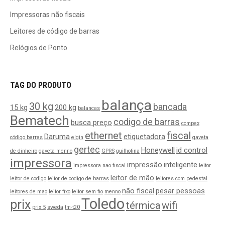
Impressoras não fiscais
Leitores de código de barras
Relógios de Ponto
TAG DO PRODUTO
balança
30 kg
bancada
15 kg
200 kg
balancas
Bematech
codigo de barras
busca preço
compex
ethernet
fiscal
Daruma
etiquetadora
código barras
elgin
gaveta
gertec
Honeywell
id control
de dinheiro
gaveta menno
GPRS
guilhotina
impressora
impressão
inteligente
impressora nao fiscal
leitor
leitor de mão
leitor de codigo
leitor de codigo de barras
leitores com pedestal
não fiscal
pesar pessoas
leitores de mao
leitor fixo
leitor sem fio
menno
Toledo
prix
térmica
wifi
prix 5
sweda
tm-t20