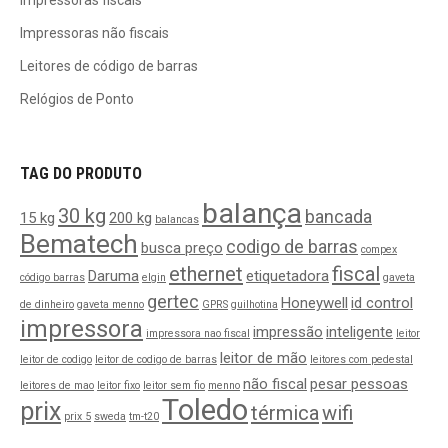
Impressoras fiscais
Impressoras não fiscais
Leitores de código de barras
Relógios de Ponto
TAG DO PRODUTO
balança
30 kg
bancada
15 kg
200 kg
balancas
Bematech
codigo de barras
busca preço
compex
ethernet
fiscal
Daruma
etiquetadora
código barras
elgin
gaveta
gertec
Honeywell
id control
de dinheiro
gaveta menno
GPRS
guilhotina
impressora
impressão
inteligente
impressora nao fiscal
leitor
leitor de mão
leitor de codigo
leitor de codigo de barras
leitores com pedestal
não fiscal
pesar pessoas
leitores de mao
leitor fixo
leitor sem fio
menno
Toledo
prix
térmica
wifi
prix 5
sweda
tm-t20