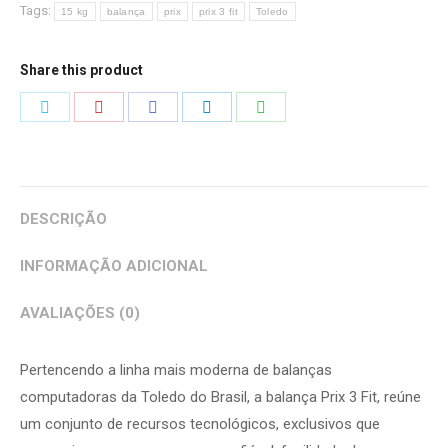
Tags:
15 kg
balança
prix
prix 3 fit
Toledo
Share this product
Share
Share
Share
Share
Share
on
on
on
on
on
Twitter
Pinterest
Facebook
LinkedIn
WhatsApp
DESCRIÇÃO
INFORMAÇÃO ADICIONAL
AVALIAÇÕES (0)
Pertencendo a linha mais moderna de balanças
computadoras da Toledo do Brasil, a balança Prix 3 Fit, reúne
um conjunto de recursos tecnológicos, exclusivos que