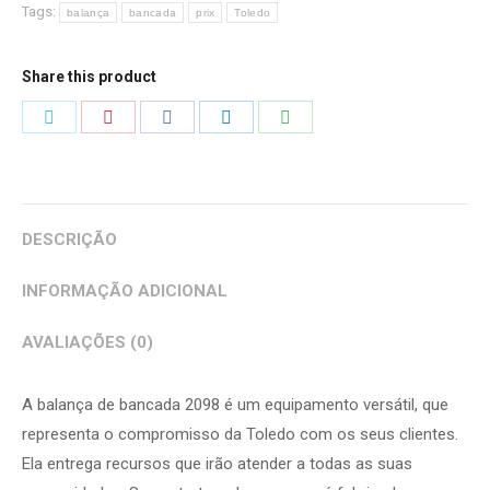
Tags:
balança
bancada
prix
Toledo
Share this product
Share
Share
Share
Share
Share
on
on
on
on
on
Twitter
Pinterest
Facebook
LinkedIn
WhatsApp
DESCRIÇÃO
INFORMAÇÃO ADICIONAL
AVALIAÇÕES (0)
A balança de bancada 2098 é um equipamento versátil, que
representa o compromisso da Toledo com os seus clientes.
Ela entrega recursos que irão atender a todas as suas