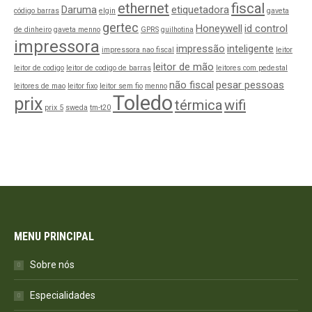
ethernet
fiscal
Daruma
etiquetadora
código barras
elgin
gaveta
gertec
Honeywell
id control
de dinheiro
gaveta menno
GPRS
guilhotina
impressora
impressão
inteligente
impressora nao fiscal
leitor
leitor de mão
leitor de codigo
leitor de codigo de barras
leitores com pedestal
não fiscal
pesar pessoas
leitores de mao
leitor fixo
leitor sem fio
menno
Toledo
prix
térmica
wifi
prix 5
sweda
tm-t20
MENU PRINCIPAL
Sobre nós
Especialidades